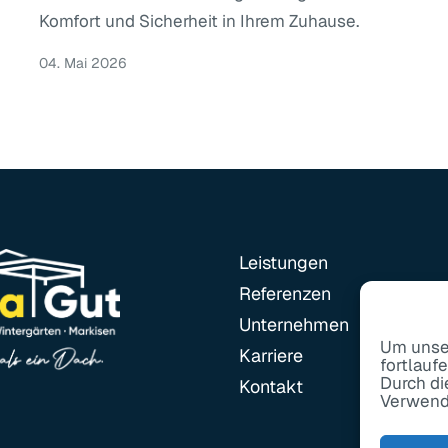
Komfort und Sicherheit in Ihrem Zuhause.
04. Mai 2026
Leistungen
Referenzen
Unternehmen
Um unser
Karriere
fortlauf
Durch di
Kontakt
Verwend