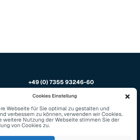
+49 (0) 7355 93246-60
info@metallbau-gut.de
Cookies Einstellung
Oberessendorf
e Webseite für Sie optimal zu gestalten und
end verbessern zu können, verwenden wir Cookies.
Salzring 3, 88436
e weitere Nutzung der Webseite stimmen Sie der
ung von Cookies zu.